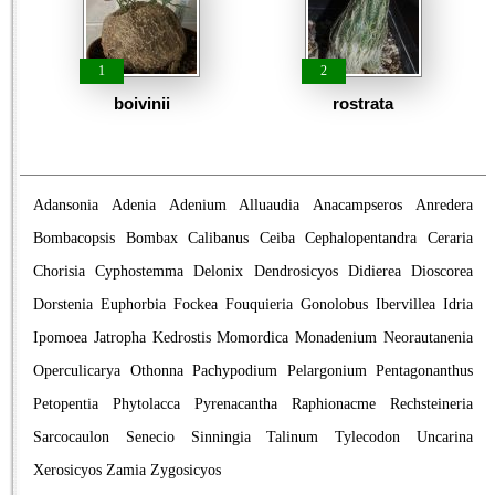
1
2
boivinii
rostrata
Adansonia
Adenia
Adenium
Alluaudia
Anacampseros
Anredera
Bombacopsis
Bombax
Calibanus
Ceiba
Cephalopentandra
Ceraria
Chorisia
Cyphostemma
Delonix
Dendrosicyos
Didierea
Dioscorea
Dorstenia
Euphorbia
Fockea
Fouquieria
Gonolobus
Ibervillea
Idria
Ipomoea
Jatropha
Kedrostis
Momordica
Monadenium
Neorautanenia
Operculicarya
Othonna
Pachypodium
Pelargonium
Pentagonanthus
Petopentia
Phytolacca
Pyrenacantha
Raphionacme
Rechsteineria
Sarcocaulon
Senecio
Sinningia
Talinum
Tylecodon
Uncarina
Xerosicyos
Zamia
Zygosicyos