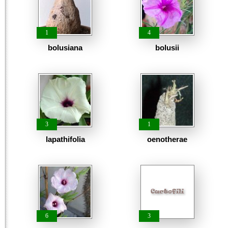
1
4
bolusiana
bolusii
3
1
lapathifolia
oenotherae
6
3