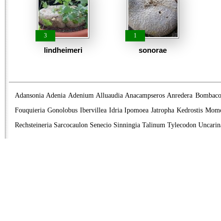
3
1
lindheimeri
sonorae
Adansonia
Adenia
Adenium
Alluaudia
Anacampseros
Anredera
Bombaco
Fouquieria
Gonolobus
Ibervillea
Idria
Ipomoea
Jatropha
Kedrostis
Momo
Rechsteineria
Sarcocaulon
Senecio
Sinningia
Talinum
Tylecodon
Uncarin