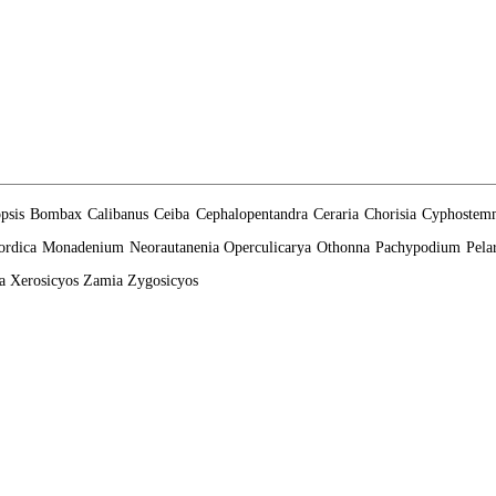
psis
Bombax
Calibanus
Ceiba
Cephalopentandra
Ceraria
Chorisia
Cyphostem
rdica
Monadenium
Neorautanenia
Operculicarya
Othonna
Pachypodium
Pela
a
Xerosicyos
Zamia
Zygosicyos