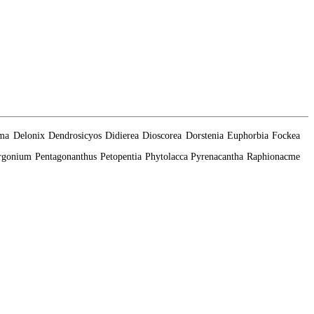
ma
Delonix
Dendrosicyos
Didierea
Dioscorea
Dorstenia
Euphorbia
Fockea
rgonium
Pentagonanthus
Petopentia
Phytolacca
Pyrenacantha
Raphionacme