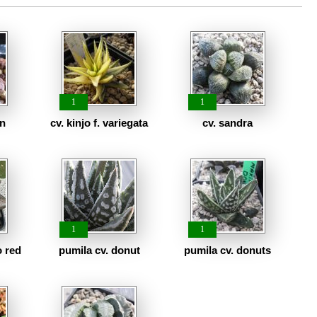
1
1
wn
cv. kinjo f. variegata
cv. sandra
1
1
o red
pumila cv. donut
pumila cv. donuts