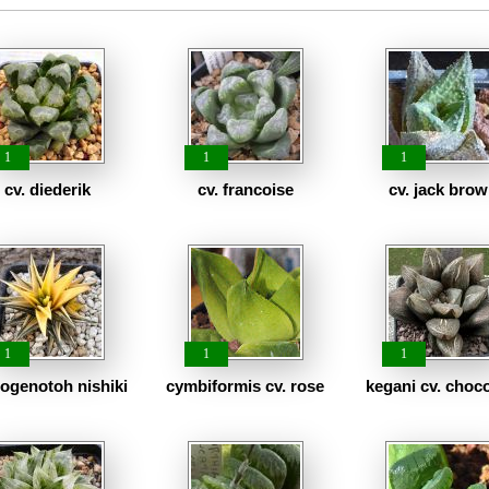
1
1
1
cv. diederik
cv. francoise
cv. jack bro
1
1
1
zogenotoh nishiki
cymbiformis cv. rose
kegani cv. choc