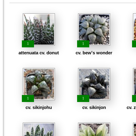
1
1
attenuata cv. donut
cv. bew's wonder
1
1
cv. sikinjohu
cv. sikinjon
cv. 