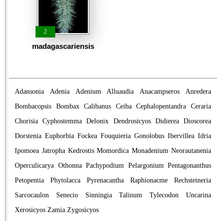
2
madagascariensis
Adansonia
Adenia
Adenium
Alluaudia
Anacampseros
Anredera
Bombacopsis
Bombax
Calibanus
Ceiba
Cephalopentandra
Ceraria
Chorisia
Cyphostemma
Delonix
Dendrosicyos
Didierea
Dioscorea
Dorstenia
Euphorbia
Fockea
Fouquieria
Gonolobus
Ibervillea
Idria
Ipomoea
Jatropha
Kedrostis
Momordica
Monadenium
Neorautanenia
Operculicarya
Othonna
Pachypodium
Pelargonium
Pentagonanthus
Petopentia
Phytolacca
Pyrenacantha
Raphionacme
Rechsteineria
Sarcocaulon
Senecio
Sinningia
Talinum
Tylecodon
Uncarina
Xerosicyos
Zamia
Zygosicyos