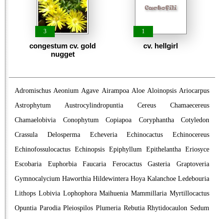
3
1
congestum cv. gold
cv. hellgirl
nugget
Adromischus
Aeonium
Agave
Airampoa
Aloe
Aloinopsis
Ariocarpus
Astrophytum
Austrocylindropuntia
Cereus
Chamaecereus
Chamaelobivia
Conophytum
Copiapoa
Coryphantha
Cotyledon
Crassula
Delosperma
Echeveria
Echinocactus
Echinocereus
Echinofossulocactus
Echinopsis
Epiphyllum
Epithelantha
Eriosyce
Escobaria
Euphorbia
Faucaria
Ferocactus
Gasteria
Graptoveria
Gymnocalycium
Haworthia
Hildewintera
Hoya
Kalanchoe
Ledebouria
Lithops
Lobivia
Lophophora
Maihuenia
Mammillaria
Myrtillocactus
Opuntia
Parodia
Pleiospilos
Plumeria
Rebutia
Rhytidocaulon
Sedum