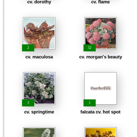
cv. dorothy
cv. flame
2
32
cv. maculosa
cv. morgan's beauty
3
1
cv. springtime
falcata cv. hot spot