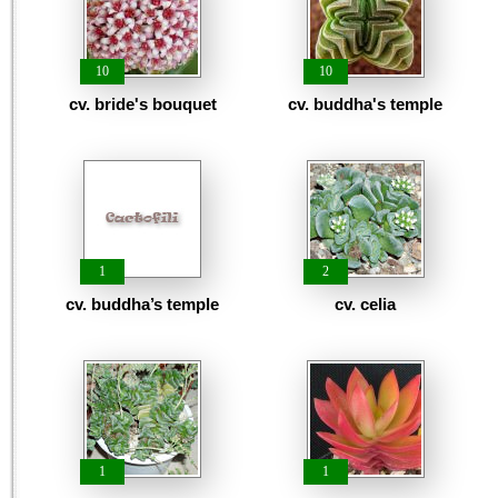
10
10
cv. bride's bouquet
cv. buddha's temple
1
2
cv. buddha’s temple
cv. celia
1
1