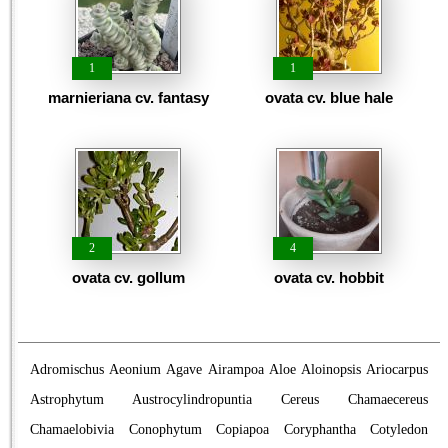
1
1
marnieriana cv. fantasy
ovata cv. blue hale
2
4
ovata cv. gollum
ovata cv. hobbit
Adromischus
Aeonium
Agave
Airampoa
Aloe
Aloinopsis
Ariocarpus
Astrophytum
Austrocylindropuntia
Cereus
Chamaecereus
Chamaelobivia
Conophytum
Copiapoa
Coryphantha
Cotyledon