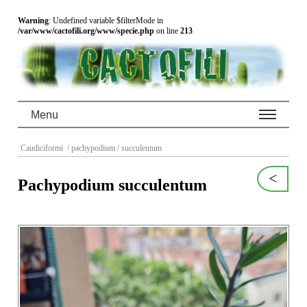
Warning
: Undefined variable $filterMode in
/var/www/cactofili.org/www/specie.php
on line
213
Menu
Caudiciformi
/ pachypodium
/ succulentum
<
Pachypodium succulentum