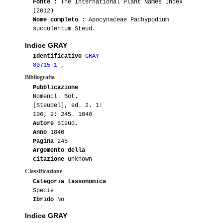
Fonte
: The International Plant Names Index
(2012)
Nome completo
: Apocynaceae Pachypodium
succulentum Steud.
Indice GRAY
Identificativo
GRAY
80715-1
,
Bibliografia
Pubblicazione
Nomencl. Bot.
[Steudel], ed. 2. 1:
196; 2: 245. 1840
Autore
Steud.
Anno
1840
Pagina
245
Argomento della
citazione
unknown
Classificazione
Categoria tassonomica
Specie
Ibrido
No
Indice GRAY