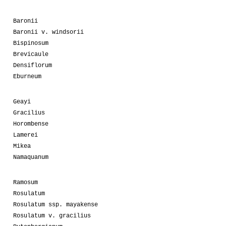
Baronii
Baronii v. windsorii
Bispinosum
Brevicaule
Densiflorum
Eburneum
Geayi
Gracilius
Horombense
Lamerei
Mikea
Namaquanum
Ramosum
Rosulatum
Rosulatum ssp. mayakense
Rosulatum v. gracilius