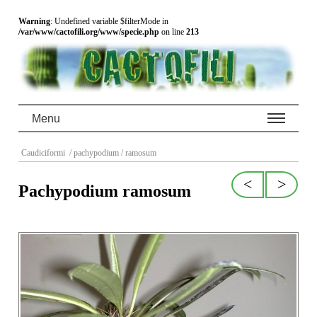
Warning
: Undefined variable $filterMode in
/var/www/cactofili.org/www/specie.php
on line
213
Menu
Caudiciformi
/ pachypodium
/ ramosum
<
>
Pachypodium ramosum