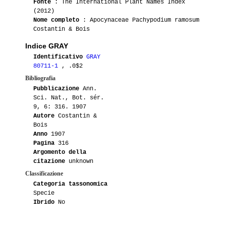
Fonte
: The International Plant Names Index
(2012)
Nome completo
: Apocynaceae Pachypodium ramosum
Costantin & Bois
Indice GRAY
Identificativo
GRAY
80711-1
, .0$2
Bibliografia
Pubblicazione
Ann.
Sci. Nat., Bot. sér.
9, 6: 316. 1907
Autore
Costantin &
Bois
Anno
1907
Pagina
316
Argomento della
citazione
unknown
Classificazione
Categoria tassonomica
Specie
Ibrido
No