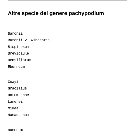
Altre specie del genere pachypodium
Baronii
Baronii v. windsorii
Bispinosum
Brevicaule
Densiflorum
Eburneum
Geayi
Gracilius
Horombense
Lamerei
Mikea
Namaquanum
Ramosum