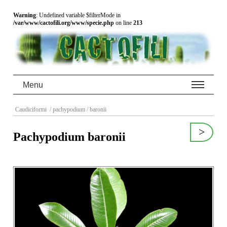
Warning
: Undefined variable $filterMode in
/var/www/cactofili.org/www/specie.php
on line
213
Menu
Caudiciformi
/ pachypodium
/ baronii
>
Pachypodium baronii