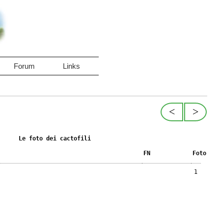
Forum
Links
<
>
Le foto dei cactofili
FN
Foto
1