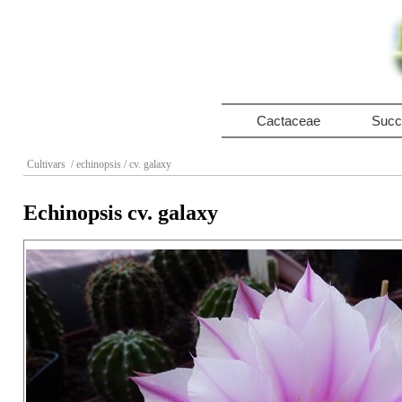
Cactaceae
Succ
Cultivars
/ echinopsis
/ cv. galaxy
Echinopsis cv. galaxy