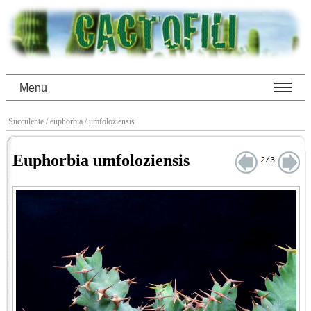
Menu
Succulente
/ euphorbia
/ umfoloziensis
Euphorbia umfoloziensis
2/3