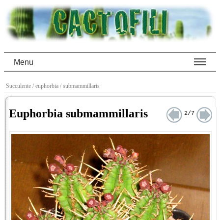
Menu
Succulente
/ euphorbia
/ submammillaris
Euphorbia submammillaris
2/7