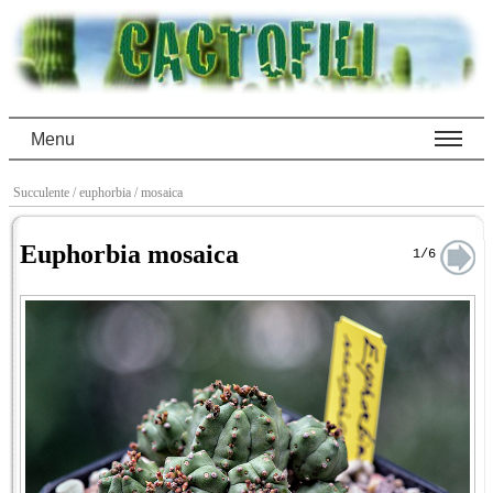
Menu
Succulente
/ euphorbia
/ mosaica
Euphorbia mosaica
1/6