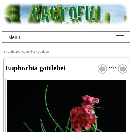
Menu
Succulente
/ euphorbia
/ gottlebei
Euphorbia gottlebei
5/16