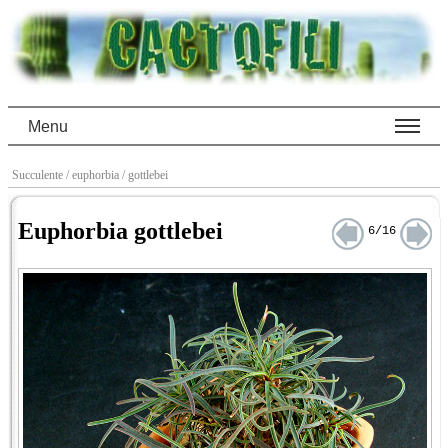
Menu
Succulente
/ euphorbia
/ gottlebei
Euphorbia gottlebei
6/16