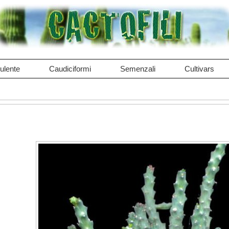
ulente
Caudiciformi
Semenzali
Cultivars