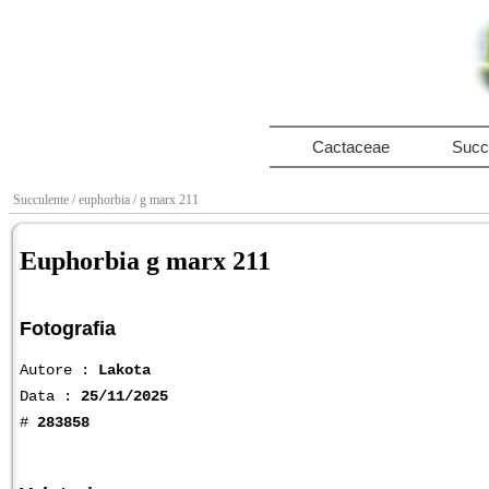
Cactaceae
Succ
Succulente
/ euphorbia
/ g marx 211
Euphorbia g marx 211
Fotografia
Autore :
Lakota
Data :
25/11/2025
#
283858