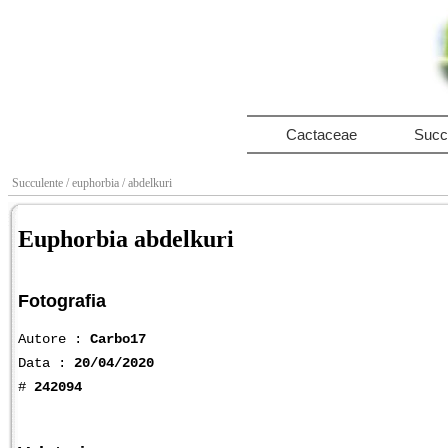
Cactaceae
Succ
Succulente
/ euphorbia
/ abdelkuri
Euphorbia abdelkuri
Fotografia
Autore :
Carbo17
Data :
20/04/2020
#
242094