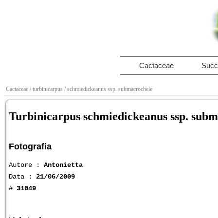
Cactaceae
Succ
Cactaceae
/ turbinicarpus
/ schmiedickeanus ssp. submacrochele
Turbinicarpus schmiedickeanus ssp. subm
Fotografia
Autore :
Antonietta
Data :
21/06/2009
#
31049