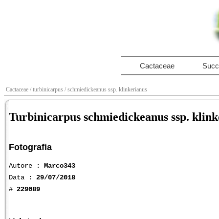
Cactaceae
Succ
Cactaceae
/ turbinicarpus
/ schmiedickeanus ssp. klinkerianus
Turbinicarpus schmiedickeanus ssp. klink
Fotografia
Autore :
Marco343
Data :
29/07/2018
#
229089