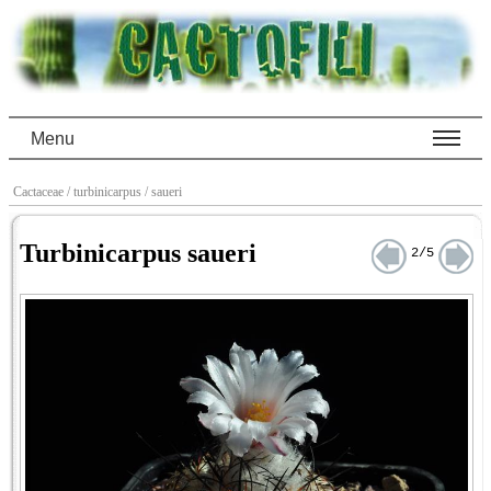
Menu
Cactaceae
/ turbinicarpus
/ saueri
Turbinicarpus saueri
2/5