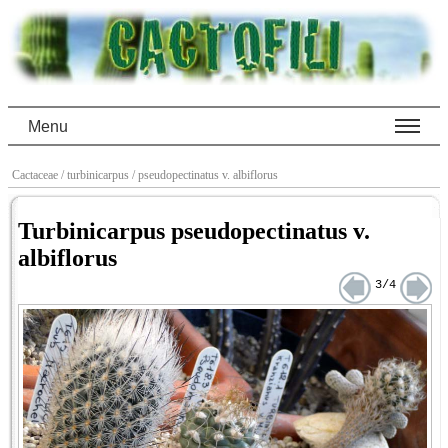
Menu
Cactaceae
/ turbinicarpus
/ pseudopectinatus v. albiflorus
Turbinicarpus pseudopectinatus v.
albiflorus
3/4