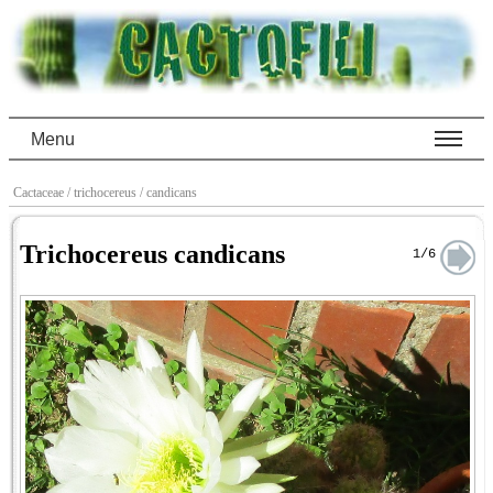
Menu
Cactaceae
/ trichocereus
/ candicans
Trichocereus candicans
1/6