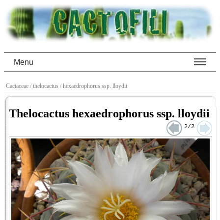
Menu
Cactaceae
/ thelocactus
/ hexaedrophorus ssp. lloydii
Thelocactus hexaedrophorus ssp. lloydii
2/2