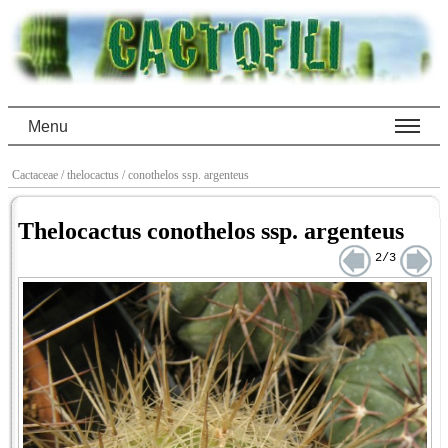
Menu
Cactaceae
/ thelocactus
/ conothelos ssp. argenteus
Thelocactus conothelos ssp. argenteus
2/3