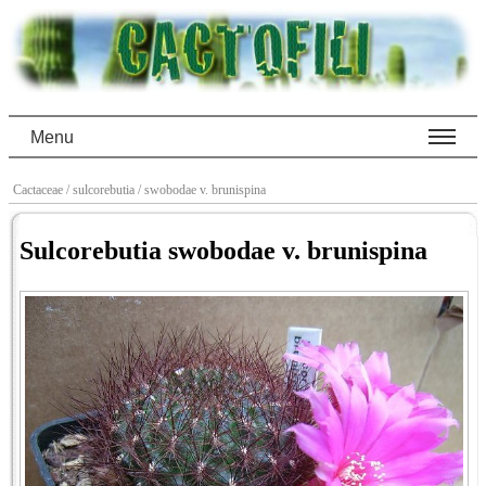
Menu
Cactaceae
/ sulcorebutia
/ swobodae v. brunispina
Sulcorebutia swobodae v. brunispina