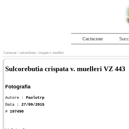
Cactaceae
Succ
Cactaceae
/ sulcorebutia
/ crispata v. muelleri
Sulcorebutia crispata v. muelleri VZ 443
Fotografia
Autore :
Paolotrp
Data :
27/09/2015
#
197490