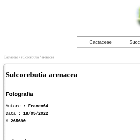
Cactaceae
Succ
Cactaceae
/ sulcorebutia
/ arenacea
Sulcorebutia arenacea
Fotografia
Autore :
Franco64
Data :
18/05/2022
#
265690