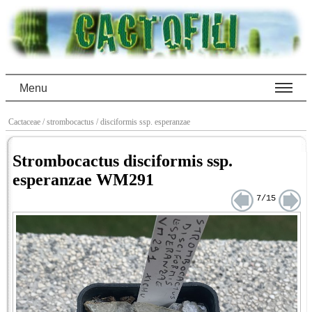
Menu
Cactaceae
/ strombocactus
/ disciformis ssp. esperanzae
Strombocactus disciformis ssp.
esperanzae WM291
7/15