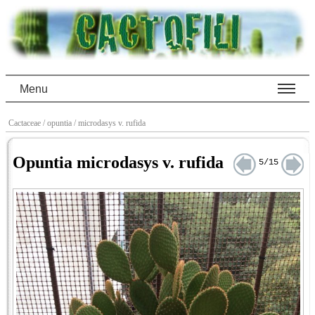
Menu
Cactaceae
/ opuntia
/ microdasys v. rufida
Opuntia microdasys v. rufida
5/15