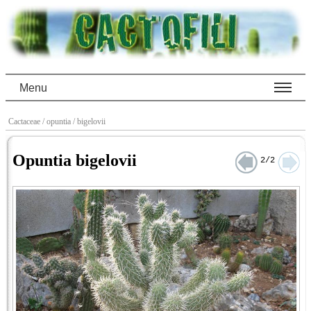
Menu
Cactaceae
/ opuntia
/ bigelovii
Opuntia bigelovii
2/2