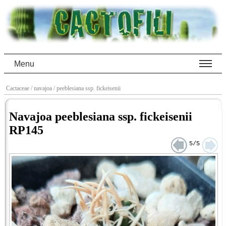
Menu
Cactaceae
/ navajoa
/ peeblesiana ssp. fickeisenii
Navajoa peeblesiana ssp. fickeisenii
RP145
5/5