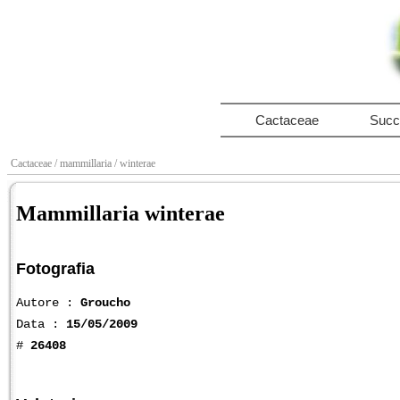
Cactaceae
Succ
Cactaceae
/ mammillaria
/ winterae
Mammillaria winterae
Fotografia
Autore :
Groucho
Data :
15/05/2009
#
26408