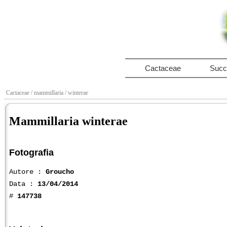
Cactaceae
Succ
Cactaceae
/ mammillaria
/ winterae
Mammillaria winterae
Fotografia
Autore :
Groucho
Data :
13/04/2014
#
147738