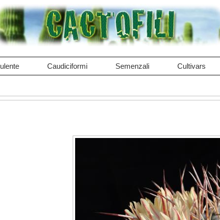
ulente
Caudiciformi
Semenzali
Cultivars