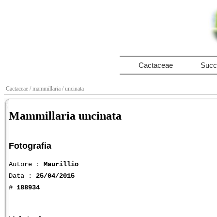
Cactaceae
Succ
Cactaceae
/ mammillaria
/ uncinata
Mammillaria uncinata
Fotografia
Autore :
Maurillio
Data :
25/04/2015
#
188934