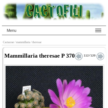
Menu
Cactaceae
/ mammillaria
/ theresae
Mammillaria theresae P 370
112/120