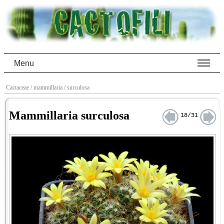
Menu
Cactaceae
/ mammillaria
/ surculosa
Mammillaria surculosa
18/31