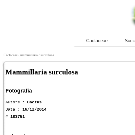
Cactaceae
Succ
Cactaceae
/ mammillaria
/ surculosa
Mammillaria surculosa
Fotografia
Autore :
Cactus
Data :
16/12/2014
#
183751