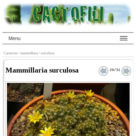
Menu
Cactaceae
/ mammillaria
/ surculosa
Mammillaria surculosa
29/31