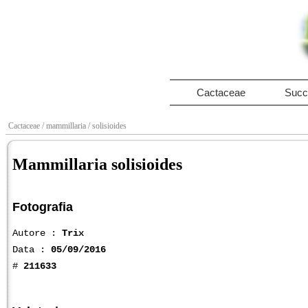
Cactaceae
Succ
Cactaceae
/ mammillaria
/ solisioides
Mammillaria solisioides
Fotografia
Autore :
Trix
Data :
05/09/2016
#
211633