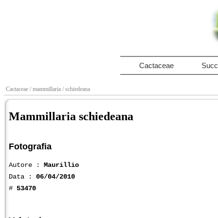
Cactaceae
Succ
Cactaceae
/ mammillaria
/ schiedeana
Mammillaria schiedeana
Fotografia
Autore :
Maurillio
Data :
06/04/2010
#
53470