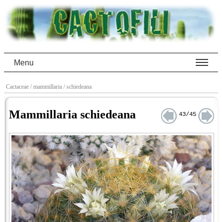
Menu
Cactaceae
/ mammillaria
/ schiedeana
Mammillaria schiedeana
43/45