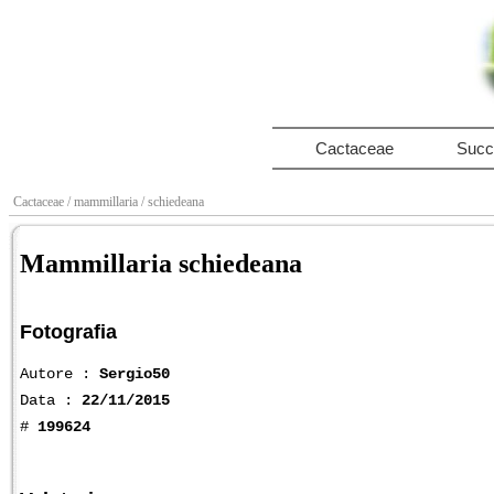
Cactaceae
Succ
Cactaceae
/ mammillaria
/ schiedeana
Mammillaria schiedeana
Fotografia
Autore :
Sergio50
Data :
22/11/2015
#
199624