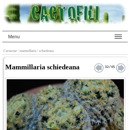
Menu
Cactaceae
/ mammillaria
/ schiedeana
Mammillaria schiedeana
32/45