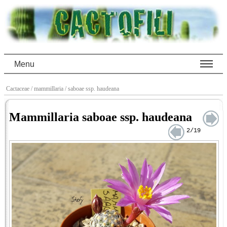
Menu
Cactaceae
/ mammillaria
/ saboae ssp. haudeana
Mammillaria saboae ssp. haudeana
2/19