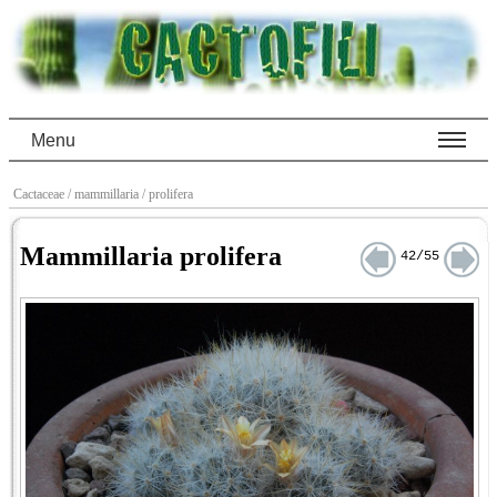
Menu
Cactaceae
/ mammillaria
/ prolifera
Mammillaria prolifera
42/55