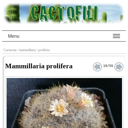
Menu
Cactaceae
/ mammillaria
/ prolifera
Mammillaria prolifera
19/55