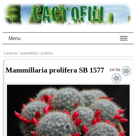
Menu
Cactaceae
/ mammillaria
/ prolifera
Mammillaria prolifera SB 1577
24/55