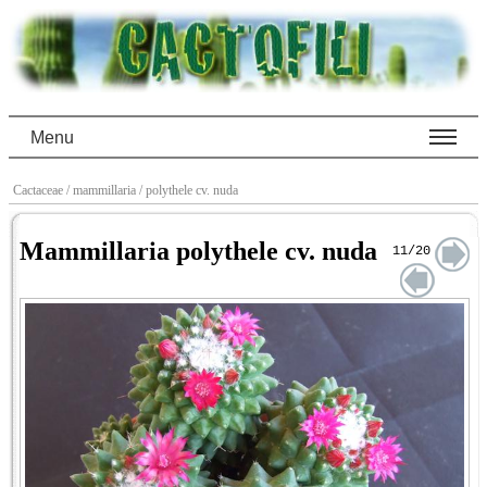
Menu
Cactaceae
/ mammillaria
/ polythele cv. nuda
Mammillaria polythele cv. nuda
11/20