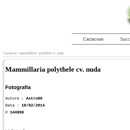
Cactaceae
Succ
Cactaceae
/ mammillaria
/ polythele cv. nuda
Mammillaria polythele cv. nuda
Fotografia
Autore :
Astro86
Data :
10/02/2014
#
144898